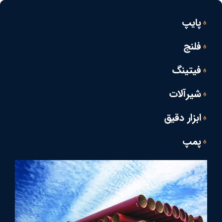
پایپ
فلنج
فیتینگ
شیرآلات
ابزار دقیق
پمپ