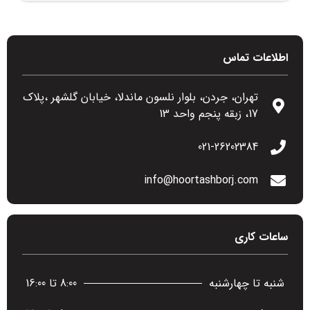
اطلاعات تماس
تهران، جردن، بلوار نلسون ماندلا، خیابان گلشهر ،پلاک
17، زبقه پنجم واحد 13
021-26202384
info@hoortashborj.com
ساعات کاری
شنبه تا چهارشنبه
8:00 تا 16:00